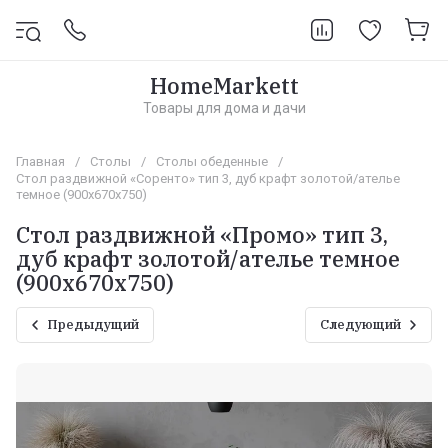
HomeMarkett
Товары для дома и дачи
Главная
/
Столы
/
Столы обеденные
/
Стол раздвижной «Соренто» тип 3, дуб крафт золотой/ателье
темное (900х670х750)
Стол раздвижной «Промо» тип 3,
дуб крафт золотой/ателье темное
(900х670х750)
Предыдущий
Следующий