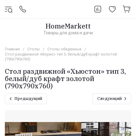
HomeMarkett
Товары для дома и дачи
Главная
/
Столы
/
Столы обеденные
/
Стол раздвижной «Морис» тип 3, белый/дуб крафт золотой
(790х790х760)
Стол раздвижной «Хьюстон» тип 3,
белый/дуб крафт золотой
(790х790х760)
Предыдущий
Следующий