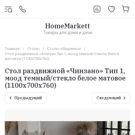
HomeMarkett
Товары для дома и дачи
Главная
/
Столы
/
Столы обеденные
/
Стол раздвижной «Алегри» Тип 1, моод темный/стекло белое
матовое (1100х700х760)
Стол раздвижной «Чинзано» Тип 1,
моод темный/стекло белое матовое
(1100х700х760)
Предыдущий
Следующий