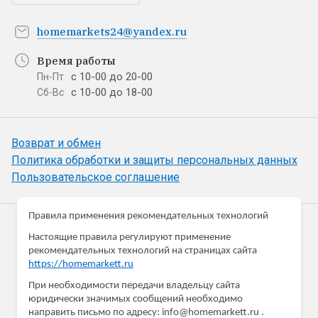
homemarkets24@yandex.ru
Время работы
с 10-00 до 20-00
Пн-Пт
с 10-00 до 18-00
Сб-Вс
Возврат и обмен
Политика обработки и защиты персональных данных
Пользовательское соглашение
Правила применения рекомендательных технологий
HomeMarkett
Настоящие правила регулируют применение
Товары для дома и дачи
рекомендательных технологий на страницах сайта
https://homemarkett.ru
При необходимости передачи владельцу сайта
Принимаем к оплате
юридически значимых сообщений необходимо
направить письмо по адресу: info@homemarkett.ru .