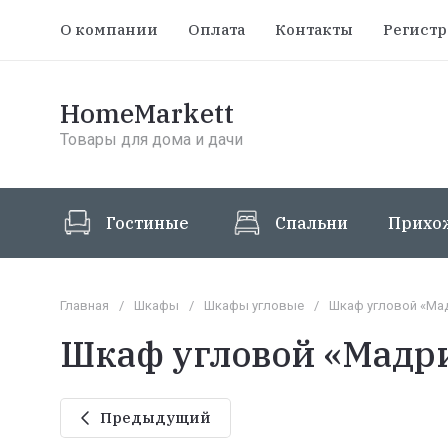
О компании
Оплата
Контакты
Регист
HomeMarkett
Товары для дома и дачи
Гостиные
Спальни
Прихо
Главная
/
Шкафы
/
Шкафы угловые
/
Шкаф угловой «Мад
Шкаф угловой «Мадри
Предыдущий