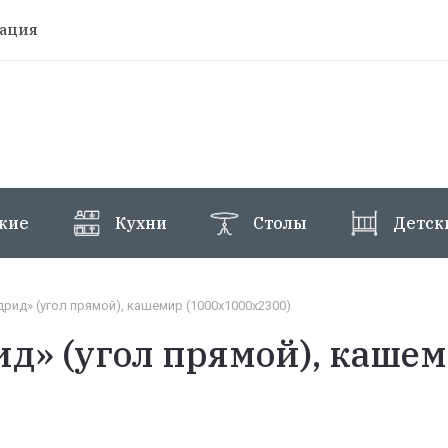
рация
жие
Кухни
Столы
Детск
рид» (угол прямой), кашемир (1000х1000х2300)
д» (угол прямой), кашем