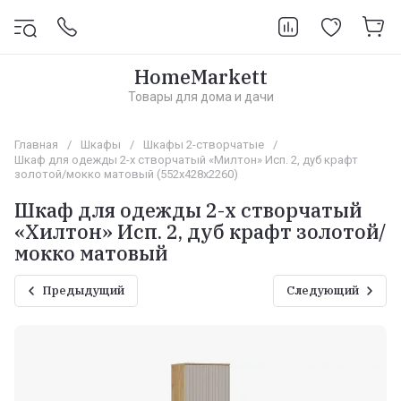
HomeMarkett
Товары для дома и дачи
Главная
/
Шкафы
/
Шкафы 2-створчатые
/
Шкаф для одежды 2-х створчатый «Милтон» Исп. 2, дуб крафт
золотой/мокко матовый (552х428х2260)
Шкаф для одежды 2-х створчатый
«Хилтон» Исп. 2, дуб крафт золотой/
мокко матовый
Предыдущий
Следующий