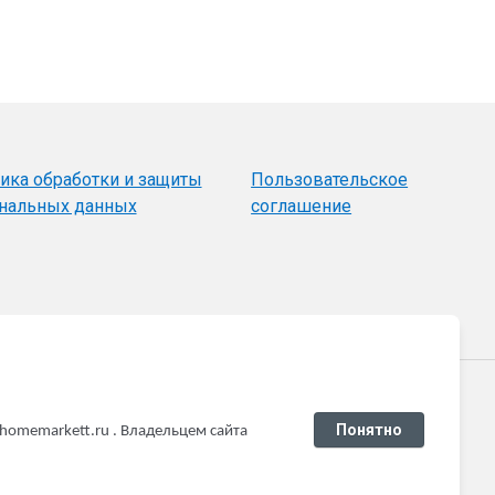
ика обработки и защиты
Пользовательское
нальных данных
соглашение
плате
Понятно
omemarkett.ru . Владельцем сайта