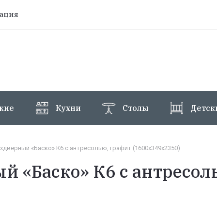
рация
жие
Кухни
Столы
Детск
дверный «Баско» К6 с антресолью, графит (1600х349х2350)
 «Баско» К6 с антресол