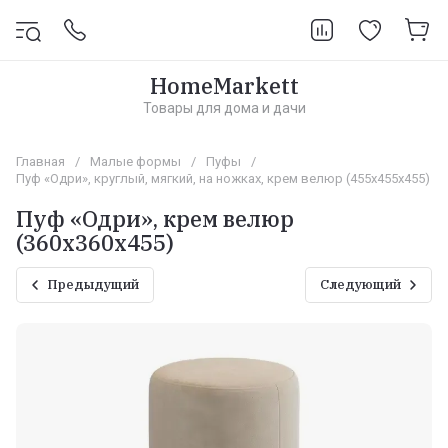
HomeMarkett
Товары для дома и дачи
Главная
/
Малые формы
/
Пуфы
/
Пуф «Одри», круглый, мягкий, на ножках, крем велюр (455х455х455)
Пуф «Одри», крем велюр
(360х360х455)
Предыдущий
Следующий