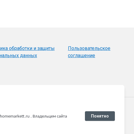
ика обработки и защиты
Пользовательское
нальных данных
соглашение
плате
Понятно
omemarkett.ru . Владельцем сайта