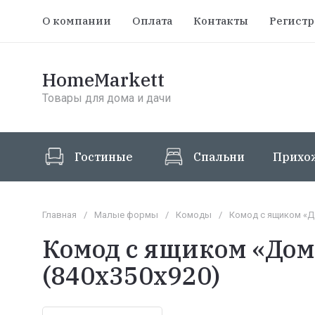
О компании
Оплата
Контакты
Регист
HomeMarkett
Товары для дома и дачи
Гостиные
Спальни
Прихо
Главная
/
Малые формы
/
Комоды
/
Комод с ящиком «Д
Комод с ящиком «Дом
(840х350х920)