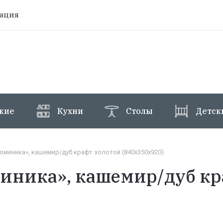
рация
жие
Кухни
Столы
Детск
оминика», кашемир/дуб крафт золотой (840х350х920)
иника», кашемир/дуб кр